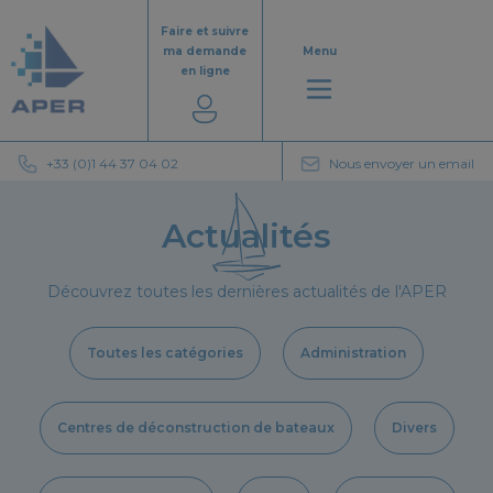
Aller
au
Faire et suivre
contenu
ma demande
Menu
en ligne
+33 (0)1 44 37 04 02
Nous envoyer un email
Actualités
Découvrez toutes les dernières actualités de l'APER
Toutes les catégories
Administration
Centres de déconstruction de bateaux
Divers